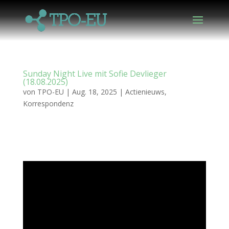
Sunday Night Live mit Sofie Devlieger
(18.08.2025)
von
TPO-EU
|
Aug. 18, 2025
|
Actienieuws
,
Korrespondenz