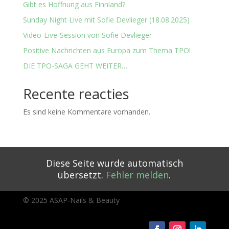
Gibt es Hoffnung aus Finnland?
Sunday Night Live mit Sofie Devlieger (18.08.2025)
Video-Live-Session von Sofie Devlieger
Positive Nachrichten aus Europa zum Thema TPO!
DIE TPO-SAGA GEHT WEITER…
Recente reacties
Es sind keine Kommentare vorhanden.
Diese Seite wurde automatisch
übersetzt.
Fehler melden
.
© 2025 ASAP-Nails & Beauty