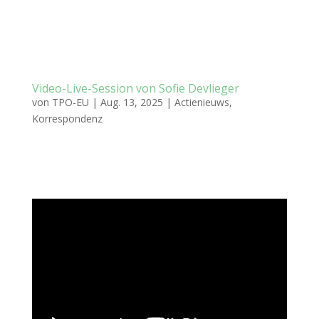
Video-Live-Session von Sofie Devlieger
von
TPO-EU
|
Aug. 13, 2025
|
Actienieuws
,
Korrespondenz