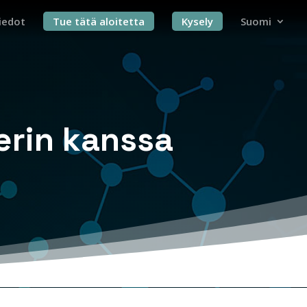
iedot
Tue tätä aloitetta
Kysely
Suomi
gerin kanssa