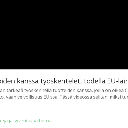
joiden kanssa työskentelet, todella EU-l
 tärkeää työskennellä tuotteiden kanssa, joilla on oikea CPN
to, vaan velvollisuus EU:ssa.
Tässä videossa selitän, miksi t
ur
kejä ja syventävää tietoa…