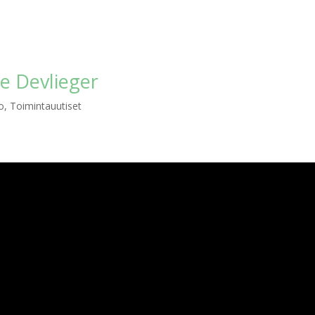
ie Devlieger
o
,
Toimintauutiset