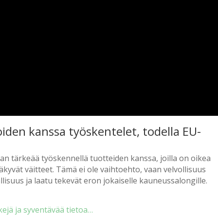
oiden kanssa työskentelet, todella EU-
n tärkeää työskennellä tuotteiden kanssa, joilla on oikea
näkyvät väitteet. Tämä ei ole vaihtoehto, vaan velvollisuus
llisuus ja laatu tekevät eron jokaiselle kauneussalongille.
kejä ja syventävää tietoa…