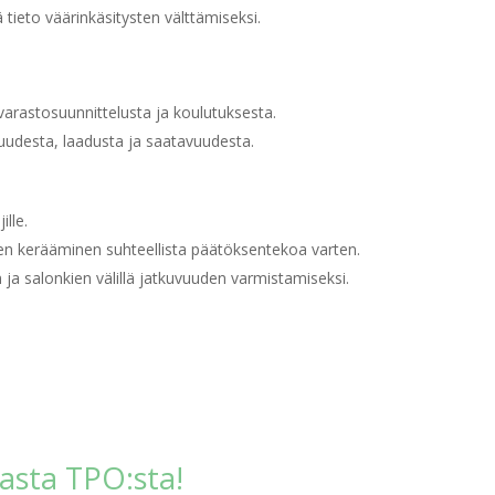
tieto väärinkäsitysten välttämiseksi.
 varastosuunnittelusta ja koulutuksesta.
uudesta, laadusta ja saatavuudesta.
ille.
en kerääminen suhteellista päätöksentekoa varten.
n ja salonkien välillä jatkuvuuden varmistamiseksi.
pasta TPO:sta!