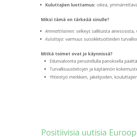
Kuluttajien luottamus:
oikea, ymmärrettävä 
Miksi tämä on tärkeää sinulle?
Ammattilainen:
selkeys sallituista ainesosista,
Kuluttaja:
varmuus suosikkituotteiden turvallis
Mitkä toimet ovat jo käynnissä?
Edunvalvonta perustellulla panoksella päättäj
Turvallisuustietojen ja käytännön kokemust
Yhteistyö merkkien, jakelijoiden, kouluttajie
Positiivisia uutisia Euroo