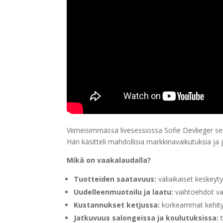
Viimeisimmässä livesessiossa Sofie Devlieger seli
Hän käsitteli mahdollisia markkinavaikutuksia ja 
Mikä on vaakalaudalla?
Tuotteiden saatavuus:
väliaikaiset keskeyt
Uudelleenmuotoilu ja laatu:
vaihtoehdot vaa
Kustannukset ketjussa:
korkeammat kehitys
Jatkuvuus salongeissa ja koulutuksissa:
t