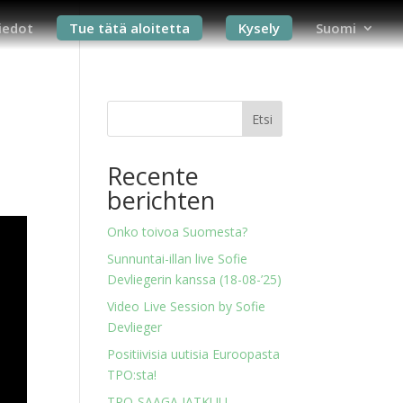
iedot
Tue tätä aloitetta
Kysely
Suomi
Etsi
Recente
berichten
Onko toivoa Suomesta?
Sunnuntai-illan live Sofie
Devliegerin kanssa (18-08-’25)
Video Live Session by Sofie
Devlieger
Positiivisia uutisia Euroopasta
TPO:sta!
TPO-SAAGA JATKUU…