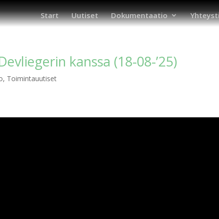
Start
Uutiset
Dokumentaatio
Yhteyst
 Devliegerin kanssa (18-08-’25)
o
,
Toimintauutiset