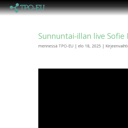
Sunnuntai-illan live Sofie
mennessä
TPO-EU
|
elo 18, 2025
|
Kirjeenvaiht