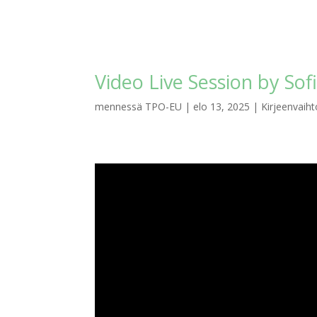
Video Live Session by Sof
mennessä
TPO-EU
|
elo 13, 2025
|
Kirjeenvaiht