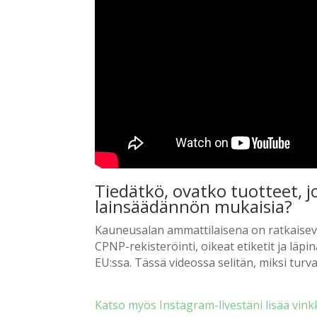
Tiedätkö, ovatko tuotteet, j
lainsäädännön mukaisia?
Kauneusalan ammattilaisena on ratkaiseva
CPNP-rekisteröinti, oikeat etiketit ja läpi
EU:ssa.
Tässä videossa selitän, miksi t
urva
Katso myös Instagram-livestäni lisää vink