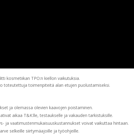
tti kosmetiikan TPO:n kiellon vaikutuksia.
jo toteutettuja toimenpiteitä alan etujen puolustamiseksi.
ykset ja olemassa olevien kaavojen poistaminen.
tivat aikaa T&K:lle, testaukselle ja vakauden tarkistuksille.
- ja vaatimustenmukaisuuskustannukset voivat vaikuttaa hintaan.
arve selkeille siirtymäajoille ja työohjeille.