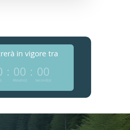
trerà in vigore tra
0
:
00
:
00
)
Minuto(i)
Second(s)