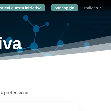
stieni questa iniziativa
Sondaggio
Italiano
iva
o o professione.