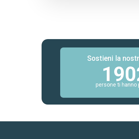
Sostieni la nostr
190
persone ti hanno