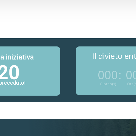
Il divieto en
a iniziativa
20
000
:
0
 preceduto!
Giorno(s)
Ore(s