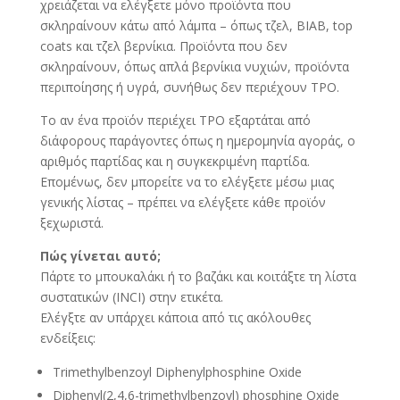
χρειάζεται να ελέγξετε μόνο προϊόντα που
σκληραίνουν κάτω από λάμπα – όπως τζελ, BIAB, top
coats και τζελ βερνίκια. Προϊόντα που δεν
σκληραίνουν, όπως απλά βερνίκια νυχιών, προϊόντα
περιποίησης ή υγρά, συνήθως δεν περιέχουν TPO.
Το αν ένα προϊόν περιέχει TPO εξαρτάται από
διάφορους παράγοντες όπως η ημερομηνία αγοράς, ο
αριθμός παρτίδας και η συγκεκριμένη παρτίδα.
Επομένως, δεν μπορείτε να το ελέγξετε μέσω μιας
γενικής λίστας – πρέπει να ελέγξετε κάθε προϊόν
ξεχωριστά.
Πώς γίνεται αυτό;
Πάρτε το μπουκαλάκι ή το βαζάκι και κοιτάξτε τη λίστα
συστατικών (INCI) στην ετικέτα.
Ελέγξτε αν υπάρχει κάποια από τις ακόλουθες
ενδείξεις:
Trimethylbenzoyl Diphenylphosphine Oxide
Diphenyl(2,4,6-trimethylbenzoyl) phosphine Oxide