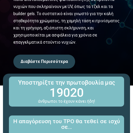
νυχιών που σκληραίνουν με UV, όπως τα τζελ και τα
builder gels. Το συστατικό είναι γνωστό για την καλή
σταθερότητα χρώματος, τη χαμηλή τάση κιτρινίσματος
και τη γρήγορη, αξιόπιστη σκλήρυνση, και
χρησιμοποιείται με ασφάλεια για χρόνια σε
επαγγελματικά στούντιο νυχιών.
Διαβάστε Περισσότερα
Υποστηρίξτε την πρωτοβουλία μας
19020
άνθρωποι το έχουν κάνει ήδη!
Η απαγόρευση του TPO θα τεθεί σε ισχύ
σε…