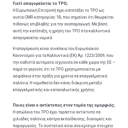
Γιατί απαγορεύεται το TPO;
Η Ευρωπαϊκή Επιτροπή έχει κατατάξει το TPO ως
ουσία CMR κατηγορίας 1B, που σημαίνει ότι θεωρείται
πιθανώς επιβλαβής για την αναπαραγωγή. Με βάση
αυτή την κατάταξη, η χρήση του TPO στα καλλυντικά
απαγορεύεται νομικά.
Η απαγόρευση είναι συνέπεια του Ευρωπαϊκού
Κανονισμού για τα Καλλυντικά (ΕΚ) Αρ. 1223/2009, που
την καθιστά αυτόματα ισχύουσα σε κάθε χώρα της ΕΕ –
παρά το γεγονός ότι το TPO χρησιμοποιείται με
ασφάλεια στην πράξη για χρόνια σε επαγγελματικά
σαλόνια. Η νομοθεσία δεν κάνει διάκριση μεταξύ
επαγγελματικής και καταναλωτικής χρήσης.
Ποιος είναι ο αντίκτυπος στον τομέα της ομορφιάς;
Η απώλεια του TPO έχει τεράστιο αντίκτυπο σε
χιλιάδες σαλόνια, κέντρα εκπαίδευσης, διανομείς και
παραγωγούς. Το συστατικό είναι ένα κρίσιμο στοιχείο