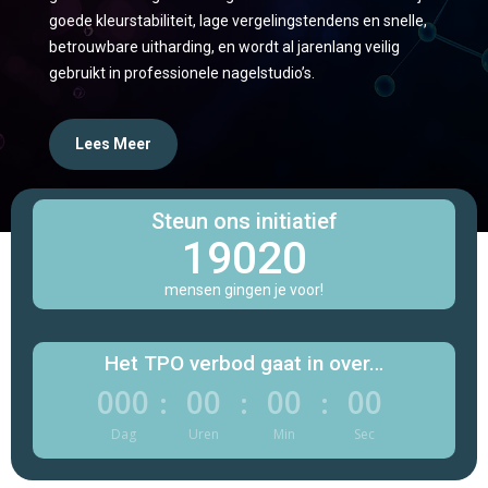
goede kleurstabiliteit, lage vergelingstendens en snelle,
betrouwbare uitharding, en wordt al jarenlang veilig
gebruikt in professionele nagelstudio’s.
Lees Meer
Steun ons initiatief
19020
mensen gingen je voor!
Het TPO verbod gaat in over…
000
00
00
00
:
:
:
Dag
Uren
Min
Sec