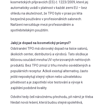
kosmetických přípravcích (ES) č. 1223/2009, které jej
automaticky uvádí v platnost v každé zemi EU – bez
ohledu na skutečnost, že TPO bylo v praxi po léta
bezpečně používáno v profesionálních salonech.
Nařízení nerozlišuje mezi profesionálním a
spotřebitelským použitím.
Jaký je dopad na kosmetický průmysl?
Odstranění TPO má obrovský dopad na tisíce salonů,
školicích center, distributorů a výrobců. Tato složka je
klíčovou součástí mnoha UV vytvrzovaných nehtových
produktů. Bez TPO zmizí z trhu mnoho osvědčených a
populárních receptur. Ačkoli existují alternativy, často
ještě neposkytují stejný výkon nebo uživatelskou
přívětivost a je zapotřebí více testování a vývoje k
zajištění podobné kvality.
Odvětví tedy čelí náročnému přechodu, při němž je třeba
hledat nová řešení, která budou stejně spolehlivá,