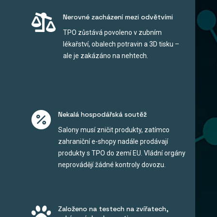

Nerovné zacházení mezi odvětvími
TPO zůstává povoleno v zubním
lékařství, obalech potravin a 3D tisku –
ale je zakázáno na nehtech.

Nekalá hospodářská soutěž
Salony musí zničit produkty, zatímco
zahraniční e-shopy nadále prodávají
produkty s TPO do zemí EU. Vládní orgány
neprovádějí žádné kontroly dovozu.

Založeno na testech na zvířatech,