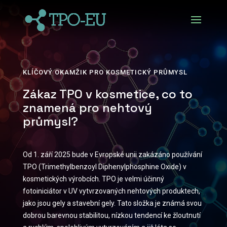
KLÍČOVÝ OKAMŽIK PRO KOSMETICKÝ PRŮMYSL
Zákaz TPO v kosmetice, co to
znamená pro nehtový
průmysl?
Od 1. září 2025 bude v Evropské unii zakázáno používání
TPO (Trimethylbenzoyl Diphenylphosphine Oxide) v
kosmetických výrobcích. TPO je velmi účinný
fotoiniciátor v UV vytvrzovaných nehtových produktech,
jako jsou gely a stavební gely. Tato složka je známá svou
dobrou barevnou stabilitou, nízkou tendencí ke žloutnutí