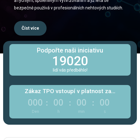
a rychlým, spolehlivým vytvrzováním a již léta se
bezpečně používá v profesionálních nehtových studiích.
Číst více
Podpořte naši iniciativu
19020
lidí vás předběhlo!
Zákaz TPO vstoupí v platnost za…
000
00
00
00
:
:
:
Den
h
min
s