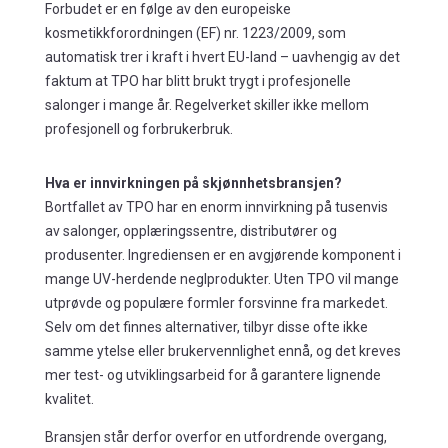
Forbudet er en følge av den europeiske
kosmetikkforordningen (EF) nr. 1223/2009, som
automatisk trer i kraft i hvert EU-land – uavhengig av det
faktum at TPO har blitt brukt trygt i profesjonelle
salonger i mange år. Regelverket skiller ikke mellom
profesjonell og forbrukerbruk.
Hva er innvirkningen på skjønnhetsbransjen?
Bortfallet av TPO har en enorm innvirkning på tusenvis
av salonger, opplæringssentre, distributører og
produsenter. Ingrediensen er en avgjørende komponent i
mange UV-herdende neglprodukter. Uten TPO vil mange
utprøvde og populære formler forsvinne fra markedet.
Selv om det finnes alternativer, tilbyr disse ofte ikke
samme ytelse eller brukervennlighet ennå, og det kreves
mer test- og utviklingsarbeid for å garantere lignende
kvalitet.
Bransjen står derfor overfor en utfordrende overgang,