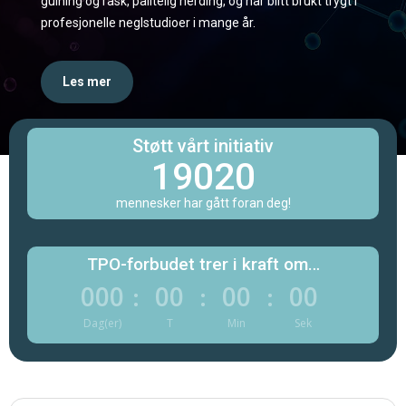
gulning og rask, pålitelig herding, og har blitt brukt trygt i
profesjonelle neglstudioer i mange år.
Les mer
Støtt vårt initiativ
19020
mennesker har gått foran deg!
TPO-forbudet trer i kraft om…
000
00
00
00
:
:
:
Dag(er)
T
Min
Sek