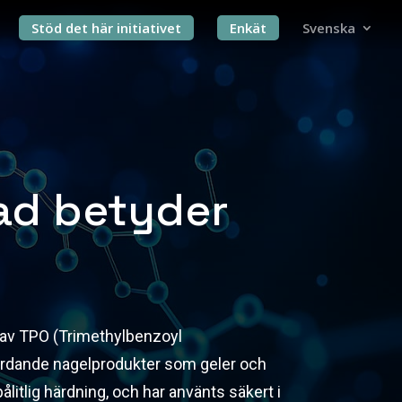
Stöd det här initiativet
Enkät
Svenska
vad betyder
 av TPO (Trimethylbenzoyl
härdande nagelprodukter som geler och
ålitlig härdning, och har använts säkert i