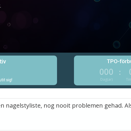
.
tiv
TPO-förbu
0
000
:
Dag(ar)
Ti
it sig!
 een nagelstyliste, nog nooit problemen gehad. A