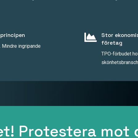

sprincipen
Stor ekonomi
företag
t. Mindre ingripande
TPO-förbudet hot
skönhetsbransche
t! Protestera mot 