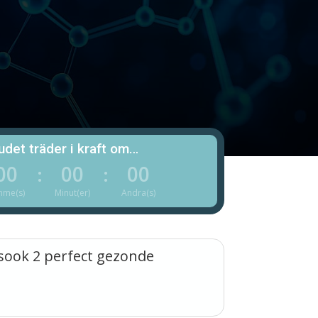
det träder i kraft om…
00
00
00
:
:
mme(s)
Minut(er)
Andra(s)
lsook 2 perfect gezonde