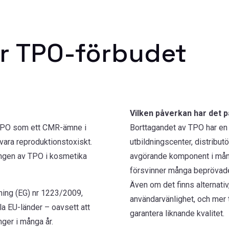
ör TPO-förbudet
Vilken påverkan har det
 TPO som ett CMR-ämne i
Borttagandet av TPO har en
 vara reproduktionstoxiskt.
utbildningscenter, distributö
ingen av TPO i kosmetika
avgörande komponent i mån
försvinner många beprövade
Även om det finns alternativ
ning (EG) nr 1223/2009,
användarvänlighet, och mer t
alla EU-länder – oavsett att
garantera liknande kvalitet.
ger i många år.