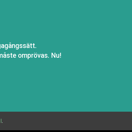
ägagångssätt.
 måste omprövas. Nu!
l
.