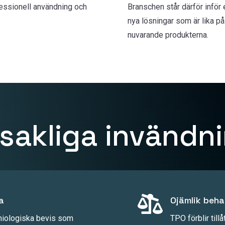
fessionell användning och
Branschen står därför infö
nya lösningar som är lika pål
nuvarande produkterna.
sakliga invändn

a
Ojämlik beha
emiologiska bevis som
TPO förblir till