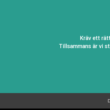
Kräv ett rät
Tillsammans är vi s
D