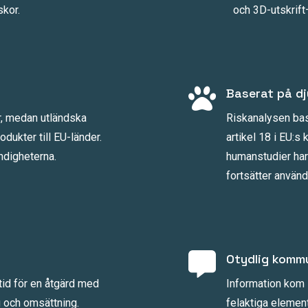
skor.
och 3D-utskrift

Baserat på dj
r, medan utländska
Riskanalysen base
dukter till EU-länder.
artikel 18 i EU:s
ndigheterna.
humanstudier har
fortsätter använ

Otydlig komm
id för en åtgärd med
Information kom
g och omsättning.
felaktiga element