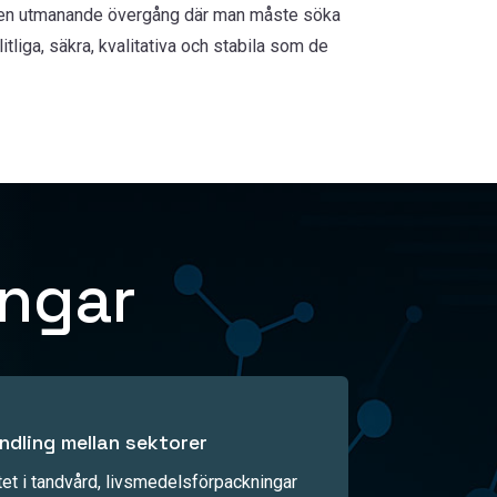
r en utmanande övergång där man måste söka
itliga, säkra, kvalitativa och stabila som de
ingar
ndling mellan sektorer
åtet i tandvård, livsmedelsförpackningar