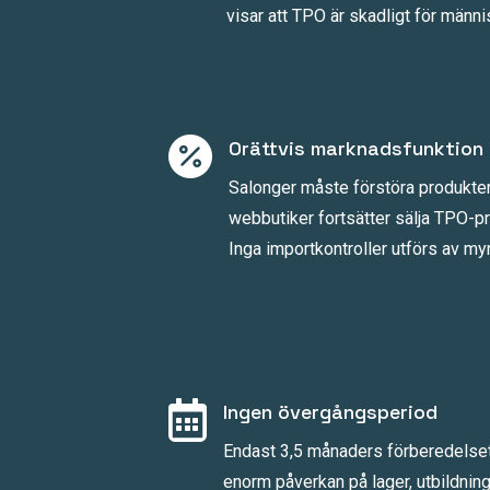
visar att TPO är skadligt för männi

Orättvis marknadsfunktion
Salonger måste förstöra produkte
webbutiker fortsätter sälja TPO-pro
Inga importkontroller utförs av my

Ingen övergångsperiod
Endast 3,5 månaders förberedelset
enorm påverkan på lager, utbildnin