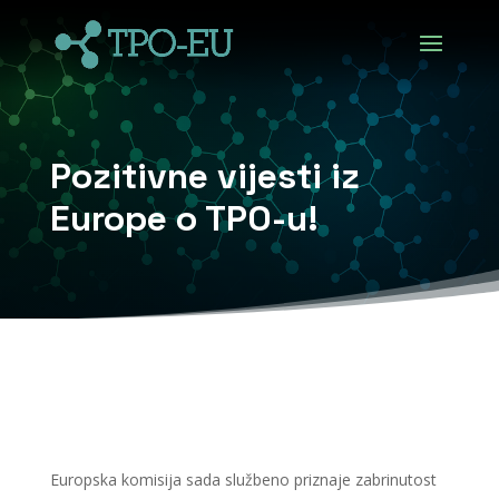
Pozitivne vijesti iz
Europe o TPO-u!
Europska komisija sada službeno priznaje zabrinutost