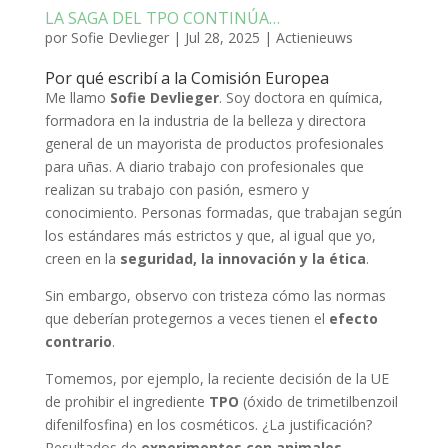
LA SAGA DEL TPO CONTINÚA…
por
Sofie Devlieger
|
Jul 28, 2025
|
Actienieuws
Por qué escribí a la Comisión Europea
Me llamo
Sofie Devlieger
. Soy doctora en química,
formadora en la industria de la belleza y directora
general de un mayorista de productos profesionales
para uñas. A diario trabajo con profesionales que
realizan su trabajo con pasión, esmero y
conocimiento. Personas formadas, que trabajan según
los estándares más estrictos y que, al igual que yo,
creen en la
seguridad, la innovación y la ética
.
Sin embargo, observo con tristeza cómo las normas
que deberían protegernos a veces tienen el
efecto
contrario
.
Tomemos, por ejemplo, la reciente decisión de la UE
de prohibir el ingrediente
TPO
(óxido de trimetilbenzoil
difenilfosfina) en los cosméticos. ¿La justificación?
Resultados de
experimentos con animales