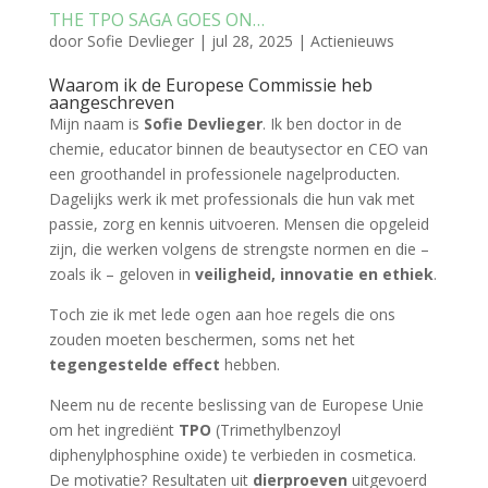
THE TPO SAGA GOES ON…
door
Sofie Devlieger
|
jul 28, 2025
|
Actienieuws
Waarom ik de Europese Commissie heb
aangeschreven
Mijn naam is
Sofie Devlieger
. Ik ben doctor in de
chemie, educator binnen de beautysector en CEO van
een groothandel in professionele nagelproducten.
Dagelijks werk ik met professionals die hun vak met
passie, zorg en kennis uitvoeren. Mensen die opgeleid
zijn, die werken volgens de strengste normen en die –
zoals ik – geloven in
veiligheid, innovatie en ethiek
.
Toch zie ik met lede ogen aan hoe regels die ons
zouden moeten beschermen, soms net het
tegengestelde effect
hebben.
Neem nu de recente beslissing van de Europese Unie
om het ingrediënt
TPO
(Trimethylbenzoyl
diphenylphosphine oxide) te verbieden in cosmetica.
De motivatie? Resultaten uit
dierproeven
uitgevoerd