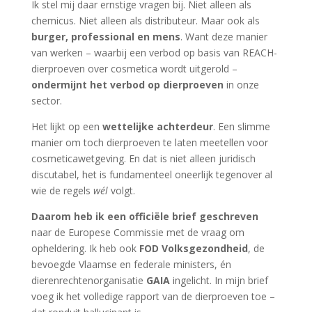
Ik stel mij daar ernstige vragen bij. Niet alleen als
chemicus. Niet alleen als distributeur. Maar ook als
burger, professional en mens
. Want deze manier
van werken – waarbij een verbod op basis van REACH-
dierproeven over cosmetica wordt uitgerold –
ondermijnt het verbod op dierproeven
in onze
sector.
Het lijkt op een
wettelijke achterdeur
. Een slimme
manier om toch dierproeven te laten meetellen voor
cosmeticawetgeving. En dat is niet alleen juridisch
discutabel, het is fundamenteel oneerlijk tegenover al
wie de regels
wél
volgt.
Daarom heb ik een officiële brief geschreven
naar de Europese Commissie met de vraag om
opheldering. Ik heb ook
FOD Volksgezondheid
, de
bevoegde Vlaamse en federale ministers, én
dierenrechtenorganisatie
GAIA
ingelicht. In mijn brief
voeg ik het volledige rapport van de dierproeven toe –