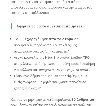
εκτυπωτών UV και χρώματα – και ότι αυτά τα
αποτελέσματα χρησιμοποιούνται για την απαγόρευση
του TPO στα καλλυντικά.
Αφήστε το να το συνειδητοποιήσετε.
Το TPO
χορηγήθηκε από το στόμα
σε
αρουραίους, παρόλο που οι ετικέτες μας
αναφέρουν σαφώς “
μην καταπίνετε
”.
Λευκά κουνέλια της Νέας Ζηλανδίας έλαβαν TPO
στα
μάτια
, παρά την τυποποιημένη προειδοποίηση
για καλλυντικά “
αποφύγετε την επαφή με τα μάτια
”.
Γδαρμένο δέρμα αρουραίων επαλείφθηκε, ενώ
εμείς αναφέρουμε ρητά: “
μην χρησιμοποιείτε σε
ερεθισμένο δέρμα
”.
Και σαν να μην ήταν αρκετά παράλογο:
30 άνθρωποι
δοκιμάστηκαν επίσης εφαρμόζοντας και αφαιρώντας