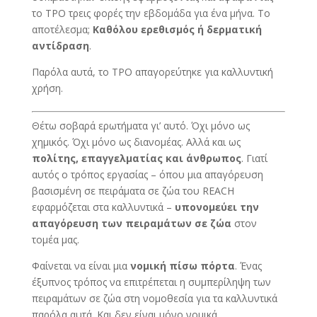
το TPO τρεις φορές την εβδομάδα για ένα μήνα. Το
αποτέλεσμα;
Καθόλου ερεθισμός ή δερματική
αντίδραση
.
Παρόλα αυτά, το TPO απαγορεύτηκε για καλλυντική
χρήση.
Θέτω σοβαρά ερωτήματα γι’ αυτό. Όχι μόνο ως
χημικός. Όχι μόνο ως διανομέας. Αλλά και ως
πολίτης, επαγγελματίας και άνθρωπος
. Γιατί
αυτός ο τρόπος εργασίας – όπου μια απαγόρευση
βασισμένη σε πειράματα σε ζώα του REACH
εφαρμόζεται στα καλλυντικά –
υπονομεύει την
απαγόρευση των πειραμάτων σε ζώα
στον
τομέα μας.
Φαίνεται να είναι μια
νομική πίσω πόρτα
. Ένας
έξυπνος τρόπος να επιτρέπεται η συμπερίληψη των
πειραμάτων σε ζώα στη νομοθεσία για τα καλλυντικά
παρόλα αυτά. Και δεν είναι μόνο νομικά