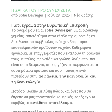
Η ΣΑΓΚΑ ΤΟΥ TPO ΣΥΝΕΧΙΖΕΤΑΙ…
από
Sofie Devlieger
|
Ιούλ 28, 2025
|
Νέα δράσης
Γιατί έγραψα στην Ευρωπαϊκή Επιτροπή
Το όνομά μου είναι
Sofie Devlieger
. Είμαι διδάκτωρ
χημείας, εκπαιδεύτρια στον κλάδο της ομορφιάς και
διευθύνουσα σύμβουλος ενός χονδρεμπόρου
επαγγελματικών προϊόντων νυχιών. Καθημερινά
εργάζομαι με επαγγελματίες που εκτελούν τη δουλειά
τους με πάθος, φροντίδα και γνώση. Άνθρωποι που
είναι εκπαιδευμένοι, που εργάζονται σύμφωνα με τα
αυστηρότερα πρότυπα και που – όπως κι εγώ –
πιστεύουν στην
ασφάλεια, την καινοτομία και
τη δεοντολογία
.
Ωστόσο, βλέπω με λύπη πώς οι κανόνες που θα
έπρεπε να μας προστατεύουν μερικές φορές έχουν
ακριβώς το
αντίθετο αποτέλεσμα
.
Πάρτε για παράδειγμα την πρόσφατη απόφαση της ΕΕ