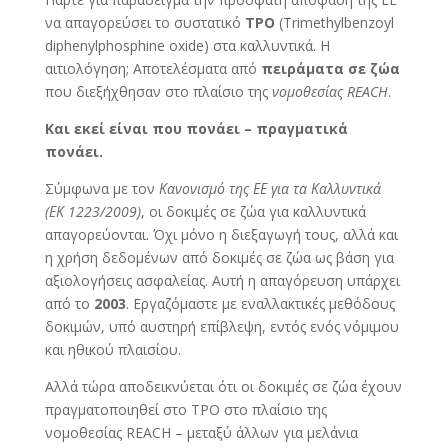
να απαγορεύσει το συστατικό
TPO
(Trimethylbenzoyl
diphenylphosphine oxide) στα καλλυντικά. Η
αιτιολόγηση; Αποτελέσματα από
πειράματα σε ζώα
που διεξήχθησαν στο πλαίσιο της
νομοθεσίας REACH
.
Και εκεί είναι που πονάει – πραγματικά
πονάει.
Σύμφωνα με τον
Κανονισμό της ΕΕ για τα Καλλυντικά
(ΕΚ 1223/2009)
, οι δοκιμές σε ζώα για καλλυντικά
απαγορεύονται. Όχι μόνο η διεξαγωγή τους, αλλά και
η χρήση δεδομένων από δοκιμές σε ζώα ως βάση για
αξιολογήσεις ασφαλείας. Αυτή η απαγόρευση υπάρχει
από το
2003
. Εργαζόμαστε με εναλλακτικές μεθόδους
δοκιμών, υπό αυστηρή επίβλεψη, εντός ενός νόμιμου
και ηθικού πλαισίου.
Αλλά τώρα αποδεικνύεται ότι οι δοκιμές σε ζώα έχουν
πραγματοποιηθεί στο TPO στο πλαίσιο της
νομοθεσίας REACH – μεταξύ άλλων για μελάνια