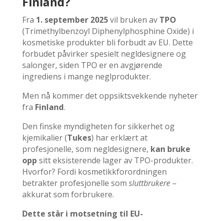
Finland?
Fra
1. september 2025
vil bruken av
TPO
(Trimethylbenzoyl Diphenylphosphine Oxide) i
kosmetiske produkter bli forbudt av EU. Dette
forbudet påvirker spesielt negldesignere og
salonger, siden TPO er en avgjørende
ingrediens i mange neglprodukter.
Men nå kommer det oppsiktsvekkende nyheter
fra
Finland
.
Den finske myndigheten for sikkerhet og
kjemikalier (
Tukes
) har erklært at
profesjonelle, som negldesignere,
kan bruke
opp
sitt eksisterende lager av TPO-produkter.
Hvorfor? Fordi kosmetikkforordningen
betrakter profesjonelle som
sluttbrukere
–
akkurat som forbrukere.
Dette står i motsetning til EU-