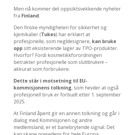
Men nå kommer det oppsiktsvekkende nyheter
fra
Finland
.
Den finske myndigheten for sikkerhet og
kjemikalier (
Tukes
) har erklært at
profesjonelle, som negldesignere,
kan bruke
opp
sitt eksisterende lager av TPO-produkter.
Hvorfor? Fordi kosmetikkforordningen
betrakter profesjonelle som
sluttbrukere
–
akkurat som forbrukere.
Dette står i motsetning til EU-
kommisjonens tolkning
, som hevder at også
profesjonell bruk er forbudt etter 1. september
2025.
At Finland åpent gir en annen tolkning og går i
dialog med Kommisjonen og andre
medlemsland, er et banebrytende signal. Det
kan skape presedens for hele Europa.