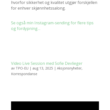
hvorfor s
ikkerhet og kvalitet utgjør forskjellen
for enhver skjønnhetssalong.
Se også min Instagram-sending for flere tips
og fordypning…
Video Live Session med Sofie Devlieger
av
TPO-EU
|
aug 13, 2025
|
Aksjonsnyheter
,
Korrespondanse