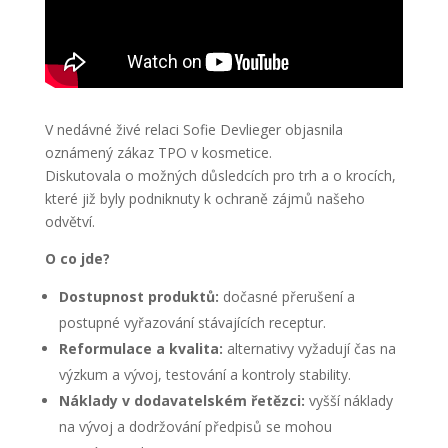
V nedávné živé relaci Sofie Devlieger objasnila
oznámený zákaz TPO v kosmetice.
Diskutovala o možných důsledcích pro trh a o krocích,
které již byly podniknuty k ochraně zájmů našeho
odvětví.
O co jde?
Dostupnost produktů:
dočasné přerušení a
postupné vyřazování stávajících receptur.
Reformulace a kvalita:
alternativy vyžadují čas na
výzkum a vývoj, testování a kontroly stability.
Náklady v dodavatelském řetězci:
vyšší náklady
na vývoj a dodržování předpisů se mohou