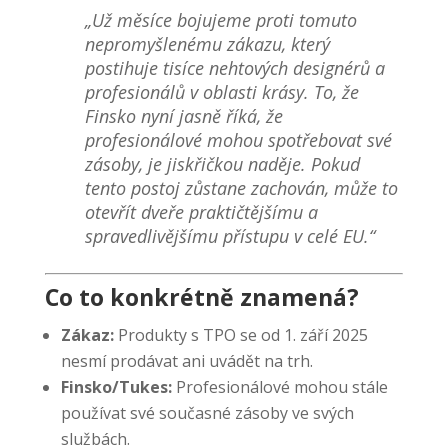
„Už měsíce bojujeme proti tomuto
nepromyšlenému zákazu, který
postihuje tisíce nehtových designérů a
profesionálů v oblasti krásy. To, že
Finsko nyní jasně říká, že
profesionálové mohou spotřebovat své
zásoby, je jiskřičkou naděje. Pokud
tento postoj zůstane zachován, může to
otevřít dveře praktičtějšímu a
spravedlivějšímu přístupu v celé EU.“
Co to konkrétně znamená?
Zákaz:
Produkty s TPO se od 1. září 2025
nesmí prodávat ani uvádět na trh.
Finsko/Tukes:
Profesionálové mohou stále
používat své současné zásoby ve svých
službách.