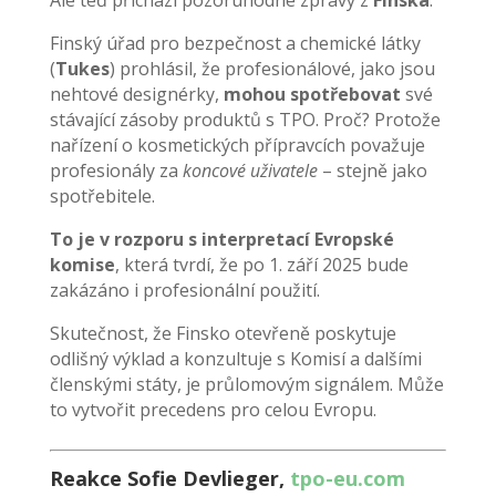
Ale teď přichází pozoruhodné zprávy z
Finska
.
Finský úřad pro bezpečnost a chemické látky
(
Tukes
) prohlásil, že profesionálové, jako jsou
nehtové designérky,
mohou spotřebovat
své
stávající zásoby produktů s TPO. Proč? Protože
nařízení o kosmetických přípravcích považuje
profesionály za
koncové uživatele
– stejně jako
spotřebitele.
To je v rozporu s interpretací Evropské
komise
, která tvrdí, že po 1. září 2025 bude
zakázáno i profesionální použití.
Skutečnost, že Finsko otevřeně poskytuje
odlišný výklad a konzultuje s Komisí a dalšími
členskými státy, je průlomovým signálem. Může
to vytvořit precedens pro celou Evropu.
Reakce Sofie Devlieger,
tpo-eu.com