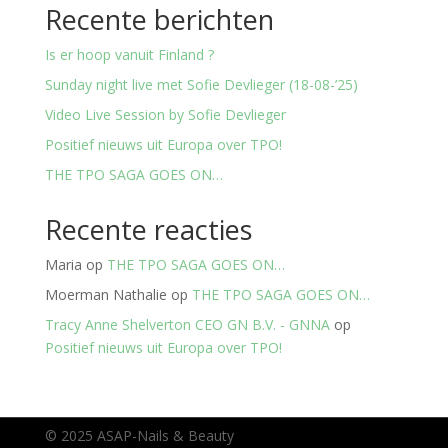
Recente berichten
Is er hoop vanuit Finland ?
Sunday night live met Sofie Devlieger (18-08-’25)
Video Live Session by Sofie Devlieger
Positief nieuws uit Europa over TPO!
THE TPO SAGA GOES ON…
Recente reacties
Maria
op
THE TPO SAGA GOES ON…
Moerman Nathalie
op
THE TPO SAGA GOES ON…
Tracy Anne Shelverton CEO GN B.V. - GNNA
op
Positief nieuws uit Europa over TPO!
© 2025 ASAP-Nails & Beauty