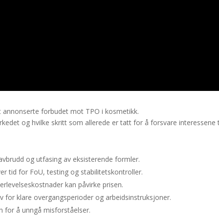
 det annonserte forbudet mot TPO i kosmetikk.
et og hvilke skritt som allerede er tatt for å forsvare interessene ti
avbrudd og utfasing av eksisterende formler.
er tid for FoU, testing og stabilitetskontroller.
terlevelseskostnader kan påvirke prisen.
 for klare overgangsperioder og arbeidsinstruksjoner.
n for å unngå misforståelser.