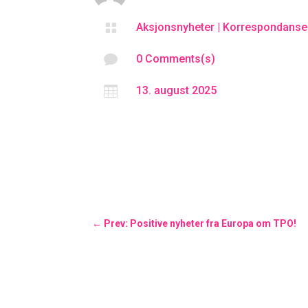

Aksjonsnyheter
|
Korrespondanse

0 Comments(s)

13. august 2025
←
Prev: Positive nyheter fra Europa om TPO!